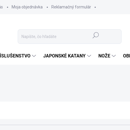
ás
Moja objednávka
Reklamačný formulár
Hľadať
ÍSLUŠENSTVO
JAPONSKÉ KATANY
NOŽE
OB