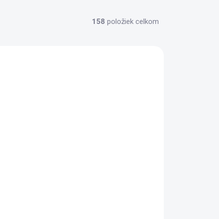
158
položiek celkom
SKLADOM
(15 KS)
Magnetický držák na nože z