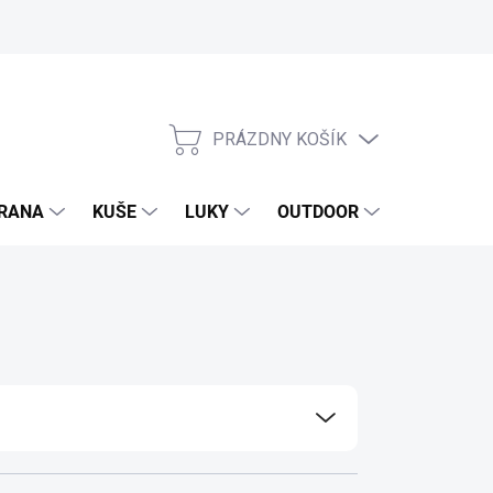
PRÁZDNY KOŠÍK
NÁKUPNÝ
KOŠÍK
RANA
KUŠE
LUKY
OUTDOOR
EXKLUZIV