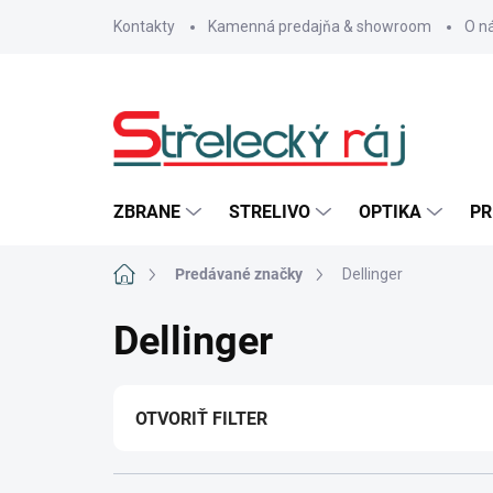
Prejsť
Kontakty
Kamenná predajňa & showroom
O n
na
obsah
ZBRANE
STRELIVO
OPTIKA
PR
Domov
Predávané značky
Dellinger
Dellinger
OTVORIŤ FILTER