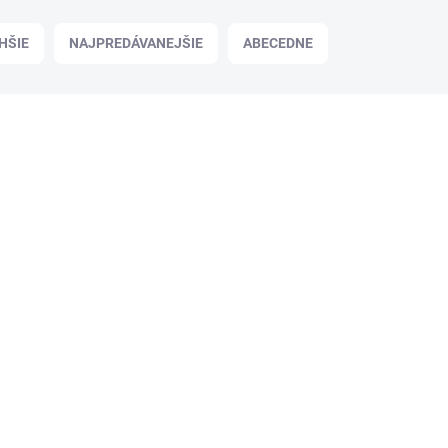
HŠIE
NAJPREDÁVANEJŠIE
ABECEDNE
SKLADOM
(96 KS)
Magnetický držák na nože z