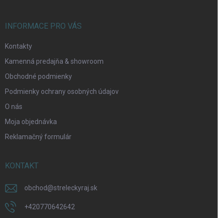
e
INFORMACE PRO VÁS
Kontakty
Kamenná predajňa & showroom
Obchodné podmienky
Podmienky ochrany osobných údajov
O nás
Moja objednávka
Reklamačný formulár
KONTAKT
obchod
@
streleckyraj.sk
+420770642642