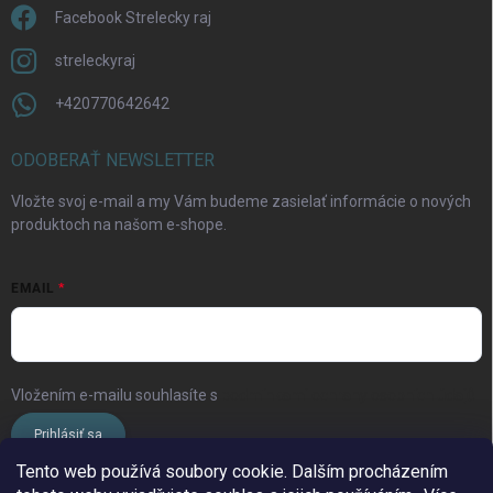
Facebook Strelecky raj
streleckyraj
+420770642642
Odoslať
ODOBERAŤ NEWSLETTER
Vložte svoj e-mail a my Vám budeme zasielať informácie o nových
produktoch na našom e-shope.
EMAIL
Vložením e-mailu souhlasíte s
podmínkami ochrany osobních údajů
Prihlásiť sa
Tento web používá soubory cookie. Dalším procházením