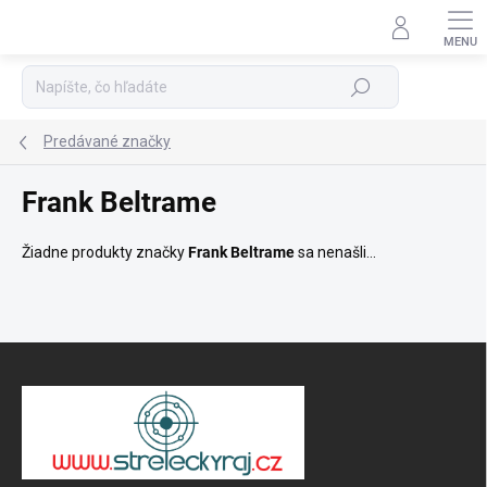
Prejsť
na
Podpora 24/7
obsah
Hľadať
Predávané značky
Frank Beltrame
Žiadne produkty značky
Frank Beltrame
sa nenašli...
Z
á
p
ä
t
i