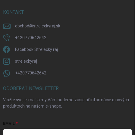
KONTAKT
obchod
@
streleckyraj.sk
+420770642642
Facebook Strelecky raj
streleckyraj
+420770642642
ODOBERAŤ NEWSLETTER
Vložte svoj e-mail a my Vám budeme zasielať informácie o nových
produktoch na našom e-shope.
EMAIL