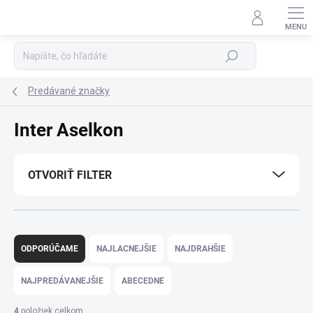
Prejsť
na
Podpora 24/7
obsah
Hľadať
Predávané značky
Inter Aselkon
OTVORIŤ FILTER
R
a
ODPORÚČAME
NAJLACNEJŠIE
NAJDRAHŠIE
d
e
NAJPREDÁVANEJŠIE
ABECEDNE
n
i
4
položiek celkom