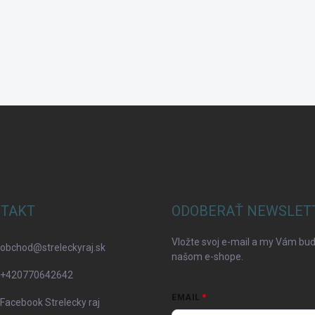
TAKT
ODOBERAŤ NEWSLET
Vložte svoj e-mail a my Vám bu
obchod
@
streleckyraj.sk
našom e-shope.
+420770642642
EMAIL
Facebook Strelecky raj