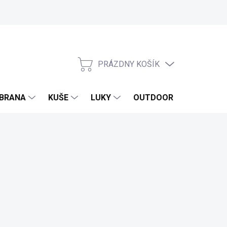
PRÁZDNY KOŠÍK
NÁKUPNÝ
KOŠÍK
BRANA
KUŠE
LUKY
OUTDOOR
EXKLUZ
ora 24/7