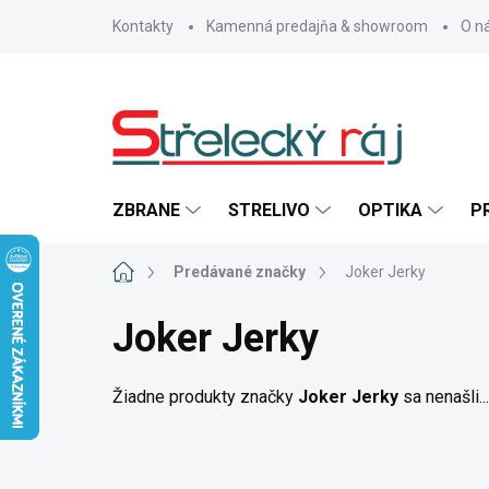
Prejsť
Kontakty
Kamenná predajňa & showroom
O n
na
obsah
ZBRANE
STRELIVO
OPTIKA
P
Domov
Predávané značky
Joker Jerky
Joker Jerky
Žiadne produkty značky
Joker Jerky
sa nenašli...