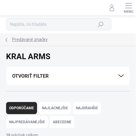
Prejsť
na
Podpora 24/7
obsah
Hľadať
Predávané značky
KRAL ARMS
OTVORIŤ FILTER
R
a
ODPORÚČAME
NAJLACNEJŠIE
NAJDRAHŠIE
d
e
NAJPREDÁVANEJŠIE
ABECEDNE
n
i
10
položiek celkom