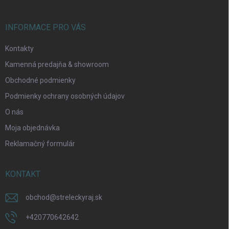
e
INFORMACE PRO VÁS
Kontakty
Kamenná predajňa & showroom
Obchodné podmienky
Podmienky ochrany osobných údajov
O nás
Moja objednávka
Reklamačný formulár
KONTAKT
obchod
@
streleckyraj.sk
+420770642642