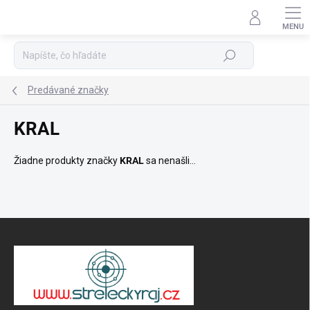
Prejsť
na
Podpora 24/7
obsah
Hľadať
Predávané značky
KRAL
Žiadne produkty značky
KRAL
sa nenašli...
Z
á
p
ä
t
i