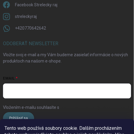
Facebook Strelecky raj
streleckyraj
+420770642642
Odoslať
ODOBERAŤ NEWSLETTER
Vložte svoj e-mail a my Vám budeme zasielať informácie o nových
produktoch na našom e-shope.
EMAIL
Vložením e-mailu souhlasíte s
podmínkami ochrany osobních údajů
Prihlásiť sa
Tento web používá soubory cookie. Dalším procházením