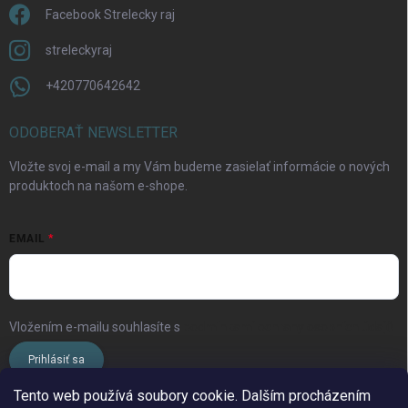
Facebook Strelecky raj
streleckyraj
+420770642642
Odoslať
ODOBERAŤ NEWSLETTER
Vložte svoj e-mail a my Vám budeme zasielať informácie o nových
produktoch na našom e-shope.
EMAIL
Vložením e-mailu souhlasíte s
podmínkami ochrany osobních údajů
Prihlásiť sa
Tento web používá soubory cookie. Dalším procházením