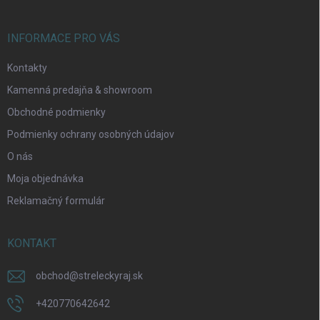
e
INFORMACE PRO VÁS
Kontakty
Kamenná predajňa & showroom
Obchodné podmienky
Podmienky ochrany osobných údajov
O nás
Moja objednávka
Reklamačný formulár
KONTAKT
obchod
@
streleckyraj.sk
+420770642642