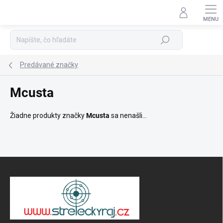
Prejsť
na
Podpora 24/7
obsah
Hľadať
Predávané značky
Mcusta
Žiadne produkty značky
Mcusta
sa nenašli...
Z
á
p
ä
t
i