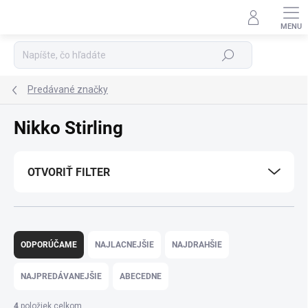
Prejsť
na
Podpora 24/7
obsah
Hľadať
Predávané značky
Nikko Stirling
OTVORIŤ FILTER
R
a
ODPORÚČAME
NAJLACNEJŠIE
NAJDRAHŠIE
d
e
NAJPREDÁVANEJŠIE
ABECEDNE
n
i
4
položiek celkom