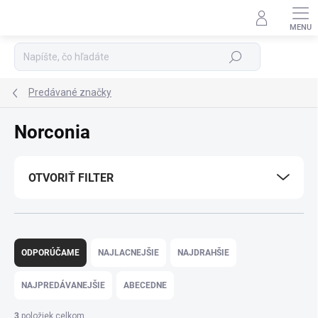
Prejsť
na
Podpora 24/7
obsah
Hľadať
Predávané značky
Norconia
OTVORIŤ FILTER
R
a
ODPORÚČAME
NAJLACNEJŠIE
NAJDRAHŠIE
d
e
NAJPREDÁVANEJŠIE
ABECEDNE
n
i
3
položiek celkom