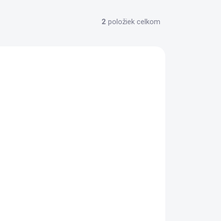
2
položiek celkom
ora 24/7