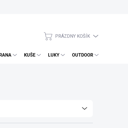
PRÁZDNY KOŠÍK
NÁKUPNÝ
KOŠÍK
RANA
KUŠE
LUKY
OUTDOOR
EXKLUZIV