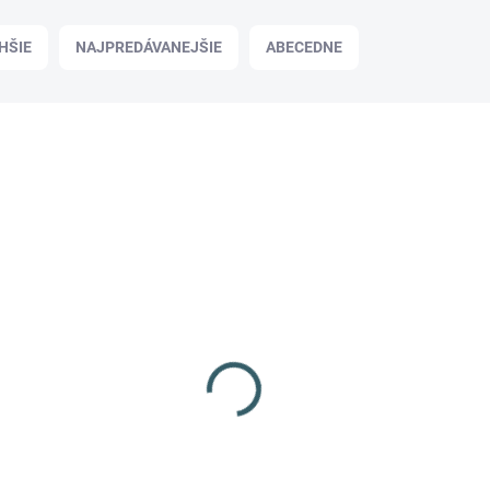
HŠIE
NAJPREDÁVANEJŠIE
ABECEDNE
Podp
NIE JE SKLADOM
Plynové náboje PV-S 9mm pištole