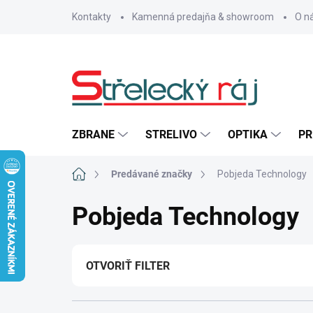
Prejsť
Kontakty
Kamenná predajňa & showroom
O n
na
obsah
ZBRANE
STRELIVO
OPTIKA
PR
Domov
Predávané značky
Pobjeda Technology
Pobjeda Technology
OTVORIŤ FILTER