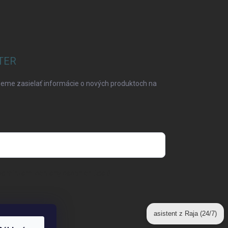
TER
deme zasielať informácie o nových produktoch na
odmínkami ochrany osobních údajů
asistent z Raja (24/7)