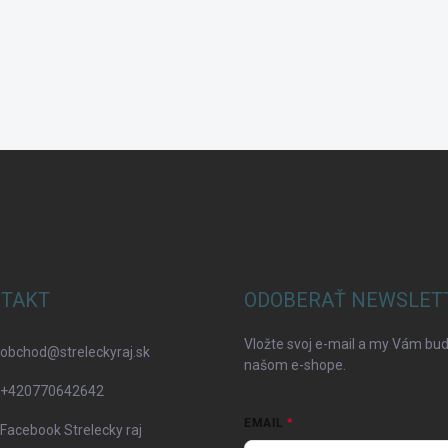
TAKT
ODOBERAŤ NEWSLET
Vložte svoj e-mail a my Vám bu
obchod
@
streleckyraj.sk
našom e-shope.
+420770642642
EMAIL
Facebook Strelecky raj