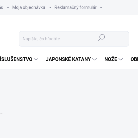
ás
Moja objednávka
Reklamačný formulár
Hľadať
ÍSLUŠENSTVO
JAPONSKÉ KATANY
NOŽE
OB
..
Podp