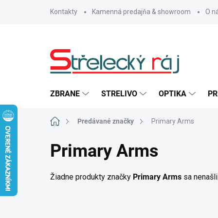
Prejsť
Kontakty
Kamenná predajňa & showroom
O n
na
obsah
ZBRANE
STRELIVO
OPTIKA
PR
Domov
Predávané značky
Primary Arms
Primary Arms
Žiadne produkty značky
Primary Arms
sa nenašli.