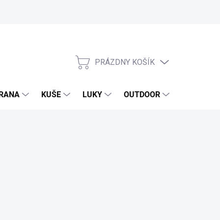
PRÁZDNY KOŠÍK
NÁKUPNÝ
KOŠÍK
RANA
KUŠE
LUKY
OUTDOOR
EXKLUZIV
ora 24/7