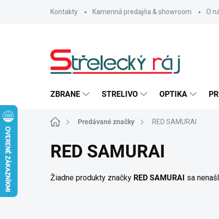
Prejsť
Kontakty
Kamenná predajňa & showroom
O n
na
obsah
ZBRANE
STRELIVO
OPTIKA
PR
Domov
Predávané značky
RED SAMURAI
RED SAMURAI
Žiadne produkty značky
RED SAMURAI
sa nenašli