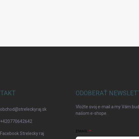
TAKT
ODOBERAŤ NEWSLET
Vložte svoj e-mail a my Vám bu
obchod
@
streleckyraj.sk
našom e-shope.
+420770642642
EMAIL
Facebook Strelecky raj