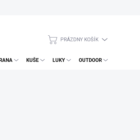
PRÁZDNY KOŠÍK
NÁKUPNÝ
KOŠÍK
RANA
KUŠE
LUKY
OUTDOOR
EXKLUZIV
ora 24/7