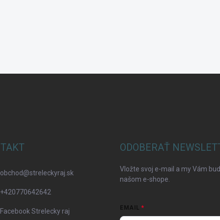
TAKT
ODOBERAŤ NEWSLET
Vložte svoj e-mail a my Vám bu
obchod
@
streleckyraj.sk
našom e-shope.
+420770642642
EMAIL
Facebook Strelecky raj