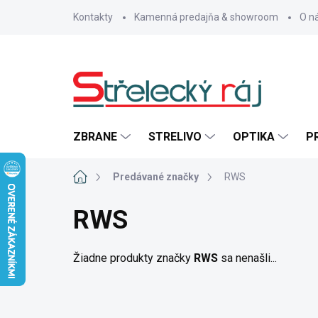
Prejsť
Kontakty
Kamenná predajňa & showroom
O n
na
obsah
ZBRANE
STRELIVO
OPTIKA
P
Domov
Predávané značky
RWS
RWS
Žiadne produkty značky
RWS
sa nenašli...