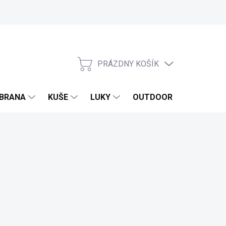
PRÁZDNY KOŠÍK
NÁKUPNÝ
KOŠÍK
BRANA
KUŠE
LUKY
OUTDOOR
EXKLUZ
ora 24/7