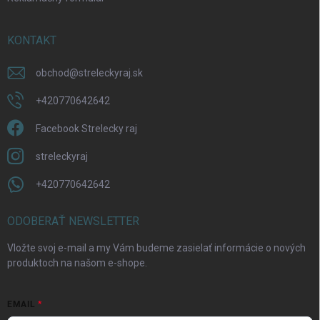
KONTAKT
obchod
@
streleckyraj.sk
+420770642642
Facebook Strelecky raj
streleckyraj
+420770642642
ODOBERAŤ NEWSLETTER
Vložte svoj e-mail a my Vám budeme zasielať informácie o nových
produktoch na našom e-shope.
EMAIL