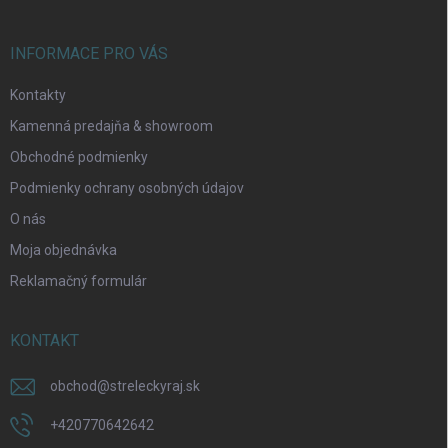
e
INFORMACE PRO VÁS
Kontakty
Kamenná predajňa & showroom
Obchodné podmienky
Podmienky ochrany osobných údajov
O nás
Moja objednávka
Reklamačný formulár
KONTAKT
obchod
@
streleckyraj.sk
+420770642642