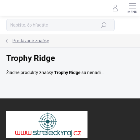
Prejsť
na
Podpora 24/7
obsah
Hľadať
Predávané značky
Trophy Ridge
Žiadne produkty značky
Trophy Ridge
sa nenašli...
Z
á
p
ä
t
i