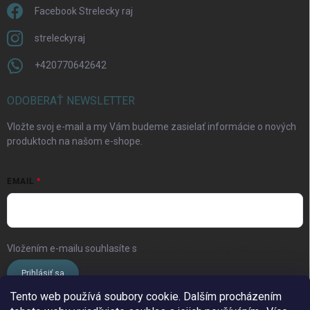
Facebook Strelecky raj
streleckyraj
+420770642642
Odoslať
ODOBERAŤ NEWSLETTER
Vložte svoj e-mail a my Vám budeme zasielať informácie o nových
produktoch na našom e-shope.
EMAIL
Vložením e-mailu souhlasíte s
podmínkami ochrany osobních údajů
Prihlásiť sa
Tento web používá soubory cookie. Dalším procházením