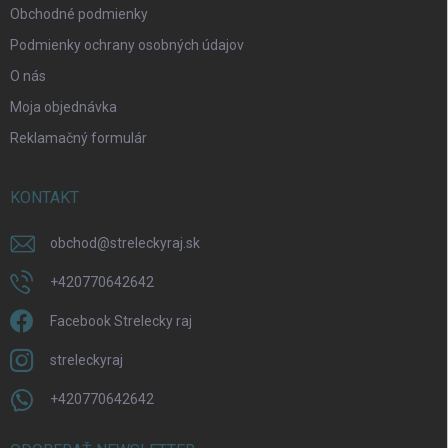
u
Obchodné podmienky
Podmienky ochrany osobných údajov
O nás
Moja objednávka
Reklamačný formulár
KONTAKT
obchod
@
streleckyraj.sk
+420770642642
Facebook Strelecky raj
streleckyraj
+420770642642