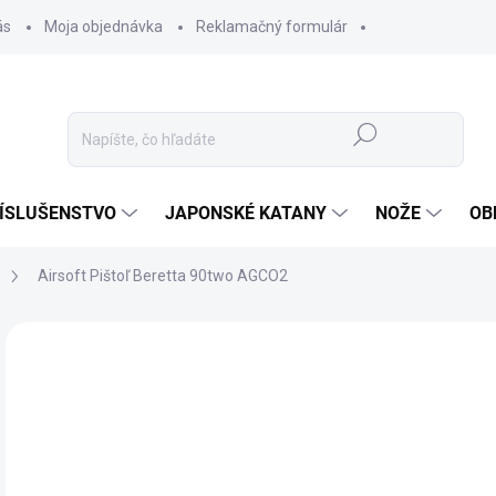
ás
Moja objednávka
Reklamačný formulár
Hľadať
ÍSLUŠENSTVO
JAPONSKÉ KATANY
NOŽE
OB
Airsoft Pištoľ Beretta 90two AGCO2
ZNAČKA:
UMAREX
77
64,
Jedn
✅ 
cena