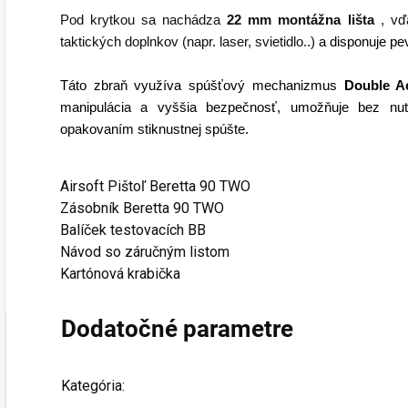
Pod krytkou sa nachádza
22 mm
montážna lišta
, vďa
taktických doplnkov (napr. laser, svietidlo..)
a disponuje p
Táto zbraň využíva spúšťový mechanizmus
Double A
manipulácia a vyššia bezpečnosť, umožňuje bez nutn
opakovaním stiknustnej spúšte.
Airsoft Pištoľ Beretta 90 TWO
Zásobník Beretta 90 TWO
Balíček testovacích BB
Návod so záručným listom
Kartónová krabička
Dodatočné parametre
Kategória
: