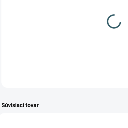
Piš
sys
Súvisiaci tovar