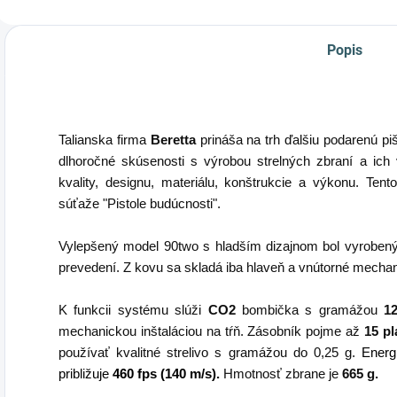
Popis
Talianska firma
Beretta
prináša na trh ďalšiu podarenú pi
dlhoročné skúsenosti s výrobou strelných zbraní a ich
kvality, designu, materiálu, konštrukcie a výkonu.
Tent
súťaže "Pistole budúcnosti".
Vylepšený model 90two s hladším dizajnom bol vyroben
prevedení. Z kovu sa skladá iba hlaveň a vnútorné mecha
K funkcii systému slúži
CO2
bombička s gramážou
1
mechanickou inštaláciou na tŕň. Zásobník pojme až
15 p
používať kvalitné strelivo s gramážou do 0,25 g.
Energ
približuje
460 fps (140 m/s).
Hmotnosť zbrane je
665 g.