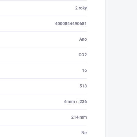
2 roky
4000844490681
Ano
CO2
16
518
6 mm / .236
214 mm
Ne