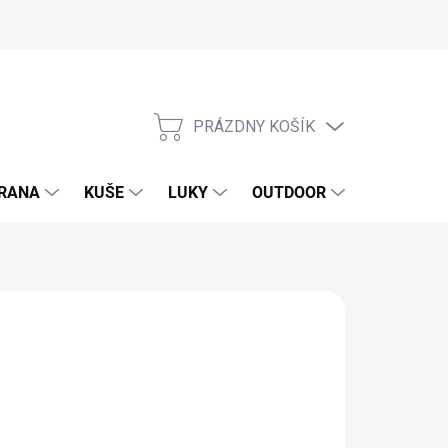
PRÁZDNY KOŠÍK
NÁKUPNÝ
KOŠÍK
RANA
KUŠE
LUKY
OUTDOOR
EXKLUZIV
,89 €
37 € bez DPH
otková
SKLADOM
(6 KS)
: