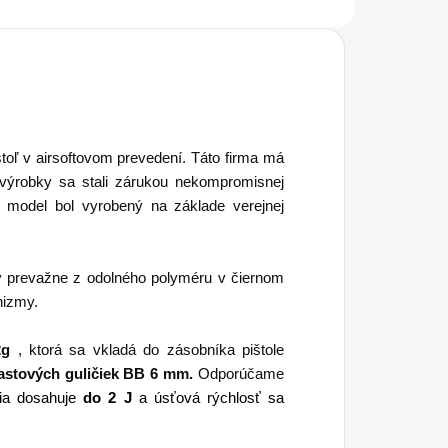
štoľ v airsoftovom prevedení. Táto firma má
 výrobky sa stali zárukou nekompromisnej
o model bol vyrobený na základe verejnej
ý prevažne z odolného polyméru v čiernom
nizmy.
2g
, ktorá sa vkladá do zásobníka pištole
lastových guličiek BB 6 mm.
Odporúčame
ia dosahuje
do 2 J
a
úsťová rýchlosť sa