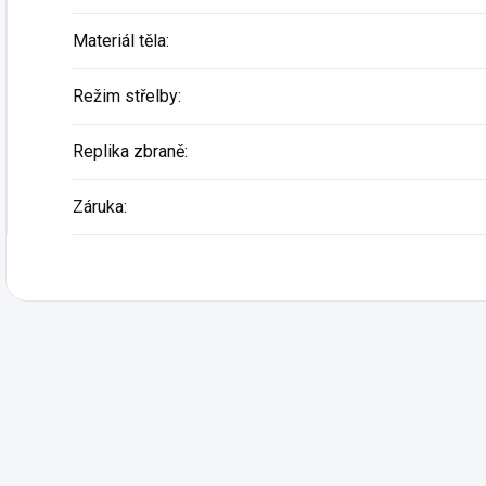
Materiál těla
:
Režim střelby
:
Replika zbraně
:
Záruka
: