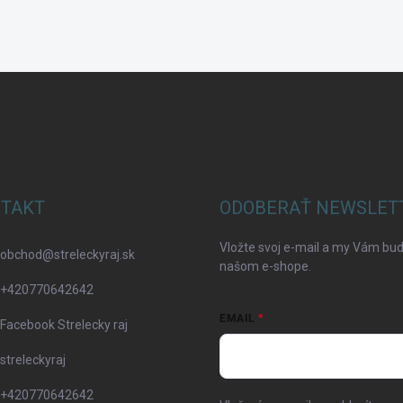
TAKT
ODOBERAŤ NEWSLET
Vložte svoj e-mail a my Vám bu
obchod
@
streleckyraj.sk
našom e-shope.
+420770642642
EMAIL
Facebook Strelecky raj
streleckyraj
+420770642642