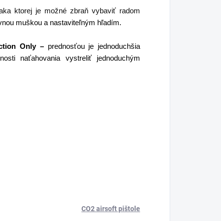
ka ktorej je možné zbraň vybaviť radom
evnou muškou a nastaviteľným hľadím.
ction Only –
prednosťou je jednoduchšia
osti naťahovania vystreliť jednoduchým
CO2 airsoft pištole