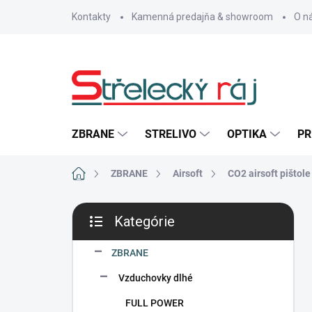
Prejsť
Kontakty
Kamenná predajňa & showroom
O n
na
obsah
ZBRANE
STRELIVO
OPTIKA
PR
Domov
ZBRANE
Airsoft
CO2 airsoft pištole
B
Kategórie
o
Preskočiť
č
kategórie
n
ZBRANE
ý
Vzduchovky dlhé
p
a
FULL POWER