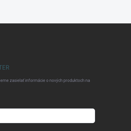
TER
deme zasielať informácie o nových produktoch na