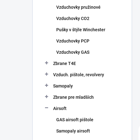
n
Vzduchovky pružinové
e
l
Vzduchovky CO2
Pušky v štýle Winchester
Vzduchovky PCP
Vzduchovky GAS
Zbrane T4E
Vzduch. pištole, revolvery
Samopaly
Zbrane pre mladších
Airsoft
GAS airsoft pištole
Samopaly airsoft