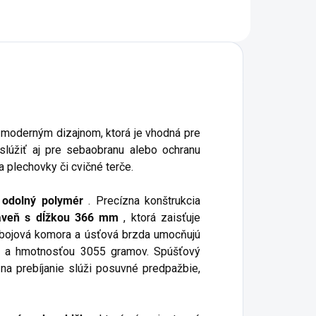
azanciu strely.
ora 24/7
moderným dizajnom, ktorá je vhodná pre
lúžiť aj pre sebaobranu alebo ochranu
a plechovky či cvičné terče.
e
odolný polymér
. Precízna konštrukcia
aveň s dĺžkou 366 mm
, ktorá zaisťuje
ábojová komora a úsťová brzda umocňujú
 a hmotnosťou 3055 gramov. Spúšťový
na prebíjanie slúži posuvné predpažbie,