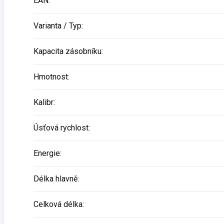
EAN
:
Varianta / Typ
:
Kapacita zásobníku
:
Hmotnost
:
Kalibr
:
Úsťová rychlost
:
Energie
:
Délka hlavně
:
Celková délka
: