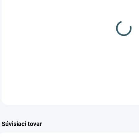
cena
Mod
záb
Súvisiaci tovar