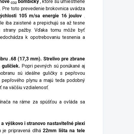
amové
bombičky
, ktoré sú umiestnené
CO2
. Pre toto prevedenie brokovnica uvádza
rýchlosti 105 m/sa energie 16 joulov
.
le iba zaistené a prepichujú sa až tesne
j strany pažby. Vďaka tomu môže byť
 nedochádza k opotrebovaniu tesnenia a
bru .68 (17,3 mm). Strelivo pre zbrane
guličiek.
Popri pevných sú ponúkané aj
aobranu sú ideálne guličky s pepřovou
ak pepřového plynu a majú teda podobný
ť na väčšiu vzdialenosť.
nača na ráme za spúšťou a ovláda sa
 výškovo i stranovo nastaviteľné plexi
 je pripravená dlhá
22mm lišta na tele