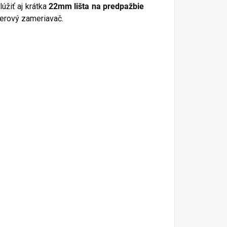
úžiť aj krátka
22mm lišta na predpažbie
aserový zameriavač.