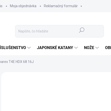
ás
Moja objednávka
Reklamačný formulár
Hľadať
ÍSLUŠENSTVO
JAPONSKÉ KATANY
NOŽE
OB
marex T4E HDX 68 16J
ZNAČKA:
UMAREX
EXTRÉMNY VÝKON
40
332
Jedn
✅ 