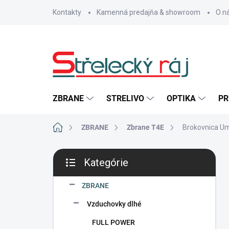
Prejsť
Kontakty
Kamenná predajňa & showroom
O n
na
obsah
ZBRANE
STRELIVO
OPTIKA
PR
Domov
ZBRANE
Zbrane T4E
Brokovnica U
B
Kategórie
o
Preskočiť
č
kategórie
n
ZBRANE
ý
Vzduchovky dlhé
p
a
FULL POWER