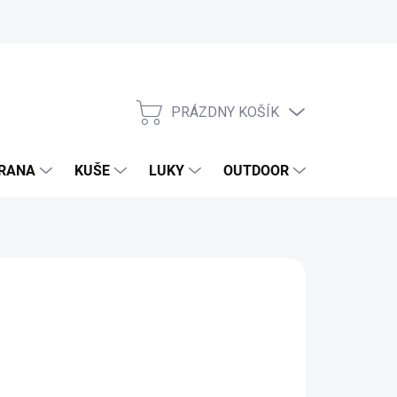
PRÁZDNY KOŠÍK
NÁKUPNÝ
KOŠÍK
RANA
KUŠE
LUKY
OUTDOOR
EXKLUZIV
2,65 €
,77 € bez DPH
otková
SKLADOM
(27 KS)