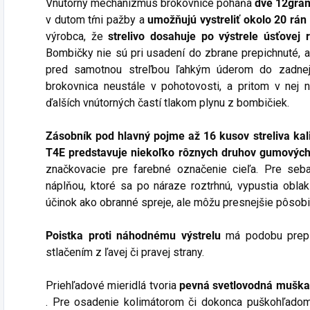
Vnútorný mechanizmus brokovnice poháňa
dve 12gr
v dutom tŕni pažby a
umožňujú vystreliť okolo 20 rán
výrobca, že
strelivo dosahuje po výstrele úsťovej 
Bombičky nie sú pri usadení do zbrane prepichnuté, a
pred samotnou streľbou ľahkým úderom do zadne
brokovnica neustále v pohotovosti, a pritom v nej
ďalších vnútorných častí tlakom plynu z bombičiek.
Zásobník pod hlavný pojme až 16 kusov streliva kali
T4E predstavuje niekoľko rôznych druhov gumových 
značkovacie pre farebné označenie cieľa. Pre seb
náplňou, ktoré sa po náraze roztrhnú, vypustia obl
účinok ako obranné spreje, ale môžu presnejšie pôsobi
Poistka proti náhodnému výstrelu
má podobu prepí
stlačením z ľavej či pravej strany.
Priehľadové mieridlá tvoria
pevná svetlovodná muška a
. Pre osadenie kolimátorom či dokonca puškohľadom