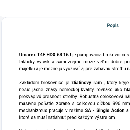
r
Podp
Popis
Umarex T4E HDX 68 16J
je pumpovacia brokovnica s 
taktický výcvik a samozrejme môže veľmi dobre pos
majetku a je možné ju využívať aj pre zábavnú streľbu n
Základom brokovnice je
zliatinový rám
, ktorý kryj
nesie jasné znaky nemeckej kvality, rovnako ako
hl
prekvapivú presnosť streľby. Robustná celokovová n
masívne poňatie zbrane s celkovou dĺžkou 896 mm
mechanizmus pracuje v režime
SA
-
Single Action
a 
ktoré sa musí natiahnuť pred každým výstrelom.