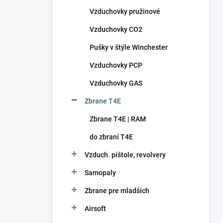
n
Vzduchovky pružinové
e
l
Vzduchovky CO2
Pušky v štýle Winchester
Vzduchovky PCP
Vzduchovky GAS
Zbrane T4E
Zbrane T4E | RAM
do zbraní T4E
Vzduch. pištole, revolvery
Samopaly
Zbrane pre mladších
Airsoft