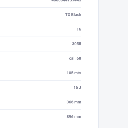
4000844739445
TX Black
16
3055
cal .68
105 m/s
16 J
366 mm
896 mm