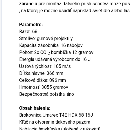
zbrane
a pre montáž ďalšieho príslušenstva môže posl
, na ktorej je možné usadiť napríklad svietidlo alebo l
Parametre:
Raže: .68
Strelivo: gumové projektily
Kapacita zásobníka: 16 nábojov
Pohon: 2x CO
bombička 12 gramov
2
Energia udávaná výrobcom: do 16 J
Úsťová rýchlosť: 105 m/s
Dĺžka hlavne: 366 mm
Celková dĺžka: 896 mm
Hmotnosť: 3055 gramov
Bezpečnostná poistka: áno
Obsah balenia:
Brokovnica Umarex T4E HDX 68 16J
Kľúč na otvorenie tlakového puzdra
Nabíjacia šmykľavka (uložená v rukoväti)