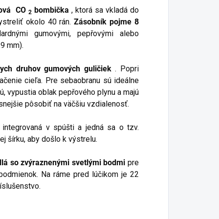
mová
CO
bombička
, ktorá sa vkladá do
2
streliť okolo 40 rán.
Zásobník pojme 8
dardnými gumovými, pepřovými alebo
0,9 mm).
nych druhov gumových guličiek
. Popri
čenie cieľa. Pre sebaobranu sú ideálne
nú, vypustia oblak pepřového plynu a majú
nejšie pôsobiť na väčšiu vzdialenosť.
e integrovaná v spúšti a jedná sa o tzv.
j šírku, aby došlo k výstrelu.
lá so zvýraznenými svetlými bodmi
pre
 podmienok. Na ráme pred lúčikom je 22
ríslušenstvo.