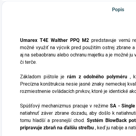
Podp
Popis
Umarex T4E Walther PPQ M2
predstavuje vernú re
možné využiť na výcvik pred použitím ostrej zbrane 
aj na sebaobranu alebo ochranu majetku a je možné ju 
či terče.
Základom pištole je
rám z odolného polyméru
, 
Precízna konštrukcia nesie jasné znaky nemeckej kvali
rozmiestnenie ovládacích prvkov, ktoré je identické ako
Spúšťový mechanizmus pracuje v režime
SA - Single
natiahnuť záver zbrane dozadu, aby došlo k natiahnu
tomu hladší a presnejší chod.
Systém BlowBack pot
pripravuje zbraň na ďalšiu streľbu
, keď ju nabije a nat