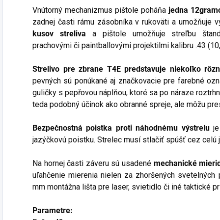
Vnútorný mechanizmus pištole poháňa
jedna 12gra
zadnej časti rámu zásobníka v rukoväti a umožňuje vy
kusov streliva
a pištole umožňuje streľbu štan
prachovými či paintballovými projektilmi kalibru .43 (1
Strelivo pre zbrane T4E predstavuje niekoľko rôz
pevných sú ponúkané aj značkovacie pre farebné ozna
guličky s pepřovou náplňou, ktoré sa po náraze roztrh
teda podobný účinok ako obranné spreje, ale môžu pres
Bezpečnostná poistka proti náhodnému výstrelu
j
jazýčkovú poistku. Strelec musí stlačiť spúšť cez celú je
Na hornej časti záveru sú usadené
mechanické mierid
uľahčenie mierenia nielen za zhoršených svetelných
mm montážna lišta pre laser, svietidlo či iné taktické p
Parametre: