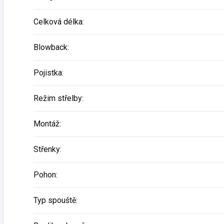
Celková délka
:
Blowback
:
Pojistka
:
Režim střelby
:
Montáž
:
Střenky
:
Pohon
:
Typ spouště
: