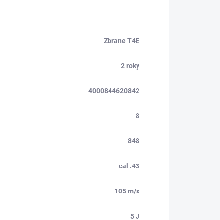
Zbrane T4E
2 roky
4000844620842
8
848
cal .43
105 m/s
5 J