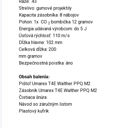
Raže: .43
Strelivo: gumové projektily
Kapacita zásobníka: 8 nábojov
Pohon: 1x
CO
bombička 12 gramov
2
Energia udávaná výrobcom: do 5 J
Úsťová rýchlosť: 110 m/s
Dĺžka hlavne: 102 mm
Celková dĺžka: 200
mm gramov
Bezpečnostná poistka: áno
Obsah balenia:
Pištoľ Umarex T4E Walther PPQ M2
Zásobník Umarex T4E Walther PPQ M2
Čistiaca šnúra
Návod so záručným listom
Plastový kufrík