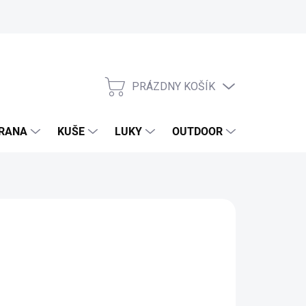
PRÁZDNY KOŠÍK
NÁKUPNÝ
KOŠÍK
RANA
KUŠE
LUKY
OUTDOOR
EXKLUZIV
1,79 €
,62 € bez DPH
otková
SKLADOM
(50 KS)
: