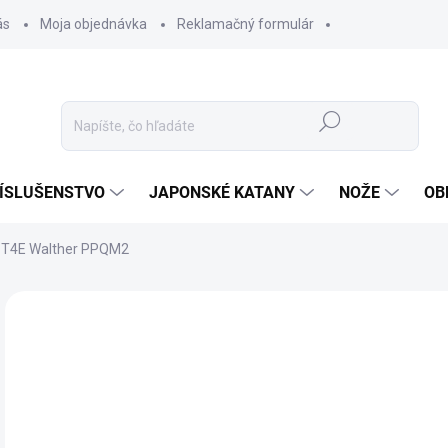
ás
Moja objednávka
Reklamačný formulár
Hľadať
ÍSLUŠENSTVO
JAPONSKÉ KATANY
NOŽE
OB
x T4E Walther PPQM2
27
224
Jedn
✅ 
cena