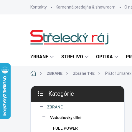
Prejsť
Kontakty
Kamenná predajňa & showroom
O n
na
obsah
ZBRANE
STRELIVO
OPTIKA
PR
Domov
ZBRANE
Zbrane T4E
Pištoľ Umare
B
Kategórie
o
Preskočiť
č
kategórie
n
ZBRANE
ý
Vzduchovky dlhé
p
a
FULL POWER