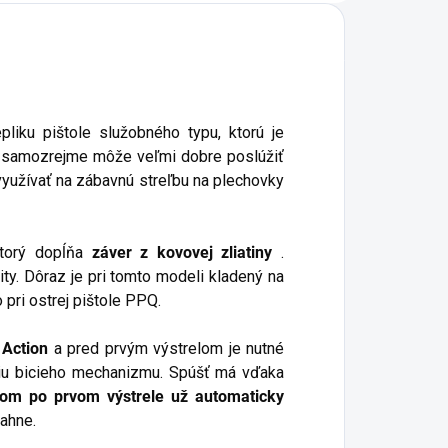
ora 24/7
pliku pištole služobného typu, ktorú je
a samozrejme môže veľmi dobre poslúžiť
využívať na zábavnú streľbu na plechovky
ktorý dopĺňa
záver z kovovej zliatiny
.
ty. Dôraz je pri tomto modeli kladený na
 pri ostrej pištole PPQ.
 Action
a pred prvým výstrelom je nutné
tiu bicieho mechanizmu. Spúšť má vďaka
om po prvom výstrele už automaticky
iahne.