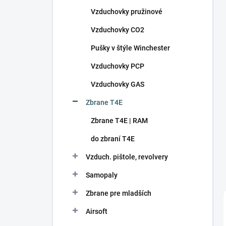
n
Vzduchovky pružinové
e
l
Vzduchovky CO2
Pušky v štýle Winchester
Vzduchovky PCP
Vzduchovky GAS
Zbrane T4E
Zbrane T4E | RAM
do zbraní T4E
Vzduch. pištole, revolvery
Samopaly
Zbrane pre mladších
Airsoft