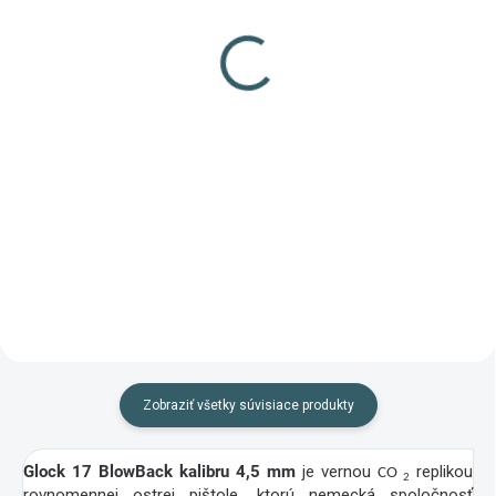
ASG
100ml (oranžový, menší)
0,62 €
9,40 €
Detail
Do košíka
Bombička do vzduchových CO-2
Olej Brunox Turbo Spray 100 ml
zbraní 12 g
Zobraziť všetky súvisiace produkty
Glock 17 BlowBack kalibru 4,5 mm
je vernou
replikou
CO
2
rovnomennej ostrej pištole, ktorú nemecká spoločnosť