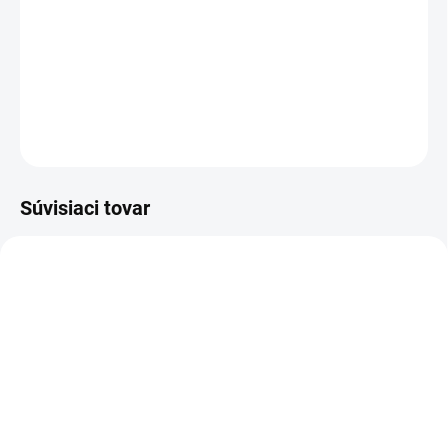
−
+
Pridať do košíka
Replika populárnej pištole Glock s možnosťou streľby broky aj
diabolkami!
OPÝTAŤ SA
STRÁŽIŤ
Súvisiaci tovar
NIE JE SKLADOM
✅ SKLADOM
(9 KS)
Bombička CO2 12g 1ks
Olej Brunox Turbo Spray