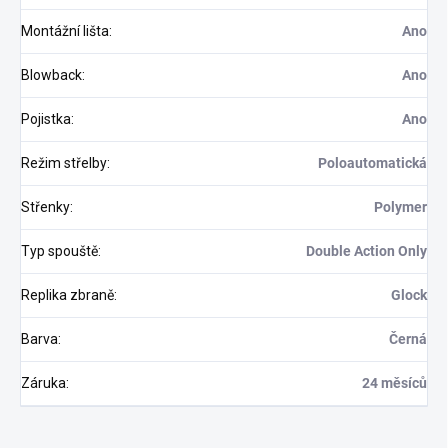
Montážní lišta
:
Ano
Blowback
:
Ano
Odoslať
Pojistka
:
Ano
Režim střelby
:
Poloautomatická
Střenky
:
Polymer
Typ spouště
:
Double Action Only
Replika zbraně
:
Glock
Barva
:
Černá
Záruka
:
24 měsíců