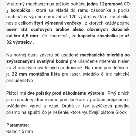
Vnútorný mechanizmus pištole poháňa
jedna 12gramová
CO
bombička
, ktorá sa vkladá do rámu zásobníka a podľa
2
materiálov výrobca umožní až 120 výstrelov. Rám zásobníka
nesie celkom
štyri výmenné venčeky
, z ktorých každý pojme
osem BB oceľových brokov alebo olovených diaboliek
kalibru 4,5 mm
, čo znamená , že
kapacita zásobníka je až
32 výstrelov
.
Na hornej časti záveru sú usadené
mechanické mieridlá so
zvýraznenými svetlými bodmi
pre uľahčenie mierenia nielen
za zhoršených svetelných podmienok. Na ráme pred lúčikom
je
22 mm montážna lišta
pre laser, svietidlo či iné taktické
príslušenstvo.
Pištoľ má
dve
poistky proti náhodnému výstrelu
. Prvý z nich
je na spodnej strane rámu pred lúčikom v podobe prepínača s
ovládaním vpred a vzad. Druhá je tzv. jazýčková poistka
priamo na spúšti, čo je riešenie, ktoré využívajú pištole Glock.
Parametre:
Raže: 4,5 mm