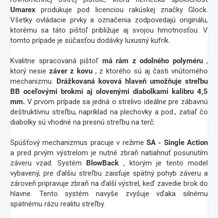
Umarex
produkuje pod licenciou rakúskej značky Glock.
Všetky ovládacie prvky a označenia zodpovedajú originálu,
ktorému sa táto pištoľ približuje aj svojou hmotnosťou. V
tomto prípade je súčasťou dodávky luxusný kufrík.
Kvalitne spracovaná pištoľ
má rám z odolného polyméru
,
ktorý nesie
záver z kovu
, z ktorého sú aj časti vnútorného
mechanizmu.
Drážkovaná kovová hlaveň umožňuje streľbu
BB oceľovými brokmi aj olovenými diabolkami kalibru 4,5
mm.
V prvom prípade sa jedná o strelivo ideálne pre zábavnú
deštruktívnu streľbu, napríklad na plechovky a pod., zatiaľ čo
diabolky sú vhodné na presnú streľbu na terč.
Spúšťový mechanizmus pracuje v režime
SA - Single Action
a pred prvým výstrelom je nutné zbraň natiahnuť posunutím
záveru vzad. Systém
BlowBack
, ktorým je tento model
vybavený, pre ďalšiu streľbu zaisťuje spätný pohyb záveru a
zároveň pripravuje zbraň na ďalší výstrel, keď zavedie brok do
hlavne. Tento systém navyše zvyšuje vďaka silnému
spätnému rázu realitu streľby.