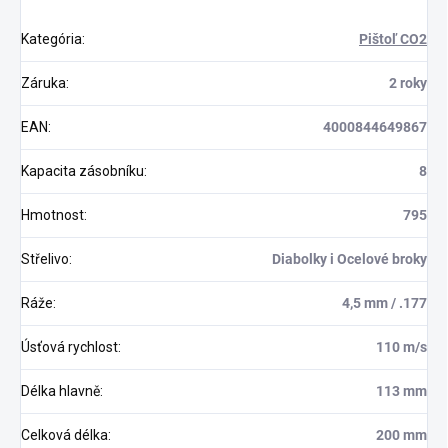
Kategória
:
Pištoľ CO2
Záruka
:
2 roky
EAN
:
4000844649867
Kapacita zásobníku
:
8
Hmotnost
:
795
Střelivo
:
Diabolky i Ocelové broky
Ráže
:
4,5 mm / .177
Úsťová rychlost
:
110 m/s
Délka hlavně
:
113 mm
Celková délka
:
200 mm