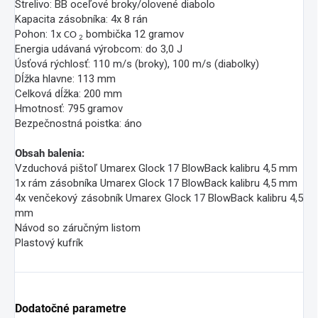
Strelivo: BB oceľové broky/olovené diabolo
Kapacita zásobníka: 4x 8 rán
Pohon: 1x
bombička 12 gramov
CO
2
Energia udávaná výrobcom: do 3,0 J
Úsťová rýchlosť: 110 m/s (broky), 100 m/s (diabolky)
Dĺžka hlavne: 113 mm
Celková dĺžka: 200 mm
Hmotnosť: 795 gramov
Bezpečnostná poistka: áno
Obsah balenia:
Vzduchová pištoľ Umarex Glock 17 BlowBack kalibru 4,5 mm
1x rám zásobníka Umarex Glock 17 BlowBack kalibru 4,5 mm
4x venčekový zásobník Umarex Glock 17 BlowBack kalibru 4,5
mm
Návod so záručným listom
Plastový kufrík
Dodatočné parametre