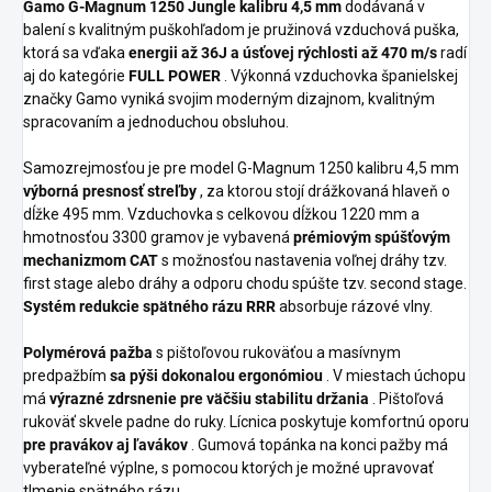
Gamo G-Magnum 1250 Jungle kalibru 4,5 mm
dodávaná v
balení s kvalitným puškohľadom je pružinová vzduchová puška,
ktorá sa vďaka
energii až 36J a úsťovej rýchlosti až 470 m/s
radí
aj do kategórie
FULL POWER
. Výkonná vzduchovka španielskej
značky Gamo vyniká svojim moderným dizajnom, kvalitným
spracovaním a jednoduchou obsluhou.
Samozrejmosťou je pre model G-Magnum 1250 kalibru 4,5 mm
výborná presnosť streľby
, za ktorou stojí drážkovaná hlaveň o
dĺžke 495 mm. Vzduchovka s celkovou dĺžkou 1220 mm a
hmotnosťou 3300 gramov je vybavená
prémiovým spúšťovým
mechanizmom CAT
s možnosťou nastavenia voľnej dráhy tzv.
first stage alebo dráhy a odporu chodu spúšte tzv. second stage.
Systém redukcie spätného rázu RRR
absorbuje rázové vlny.
Polymérová pažba
s pištoľovou rukoväťou a masívnym
predpažbím
sa pýši dokonalou ergonómiou
. V miestach úchopu
má
výrazné zdrsnenie pre väčšiu stabilitu držania
. Pištoľová
rukoväť skvele padne do ruky. Lícnica poskytuje komfortnú oporu
pre pravákov aj ľavákov
. Gumová topánka na konci pažby má
vyberateľné výplne, s pomocou ktorých je možné upravovať
tlmenie spätného rázu.