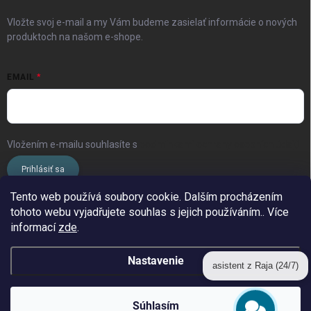
Vložte svoj e-mail a my Vám budeme zasielať informácie o nových
produktoch na našom e-shope.
EMAIL
Vložením e-mailu souhlasíte s
podmínkami ochrany osobních údajů
Prihlásiť sa
Tento web používá soubory cookie. Dalším procházením
tohoto webu vyjadřujete souhlas s jejich používáním.. Více
www.streleckyraj.cz
| www.streleckyraj.sk
informací
zde
.
| www.strzeleckiraj.pl
Nastavenie
asistent z Raja (24/7)
Copyright 2026
Strelecký raj
. Všetky práva vyhradené.
Súhlasím