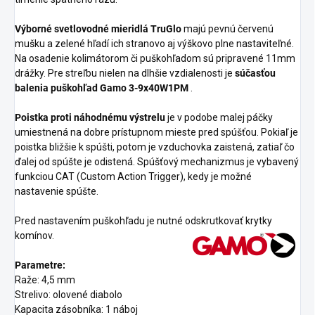
Výborné svetlovodné mieridlá TruGlo
majú pevnú červenú
mušku a zelené hľadí ich stranovo aj výškovo plne nastaviteľné.
Na osadenie kolimátorom či puškohľadom sú pripravené 11mm
drážky. Pre streľbu nielen na dlhšie vzdialenosti je
súčasťou
balenia puškohľad Gamo 3-9x40W1PM
.
Poistka proti náhodnému výstrelu
je v podobe malej páčky
umiestnená na dobre prístupnom mieste pred spúšťou. Pokiaľ je
poistka bližšie k spúšti, potom je vzduchovka zaistená, zatiaľ čo
ďalej od spúšte je odistená. Spúšťový mechanizmus je vybavený
funkciou CAT (Custom Action Trigger), kedy je možné
nastavenie spúšte.
Pred nastavením puškohľadu je nutné odskrutkovať krytky
komínov.
Parametre:
Raže: 4,5 mm
Strelivo: olovené diabolo
Kapacita zásobníka: 1 náboj