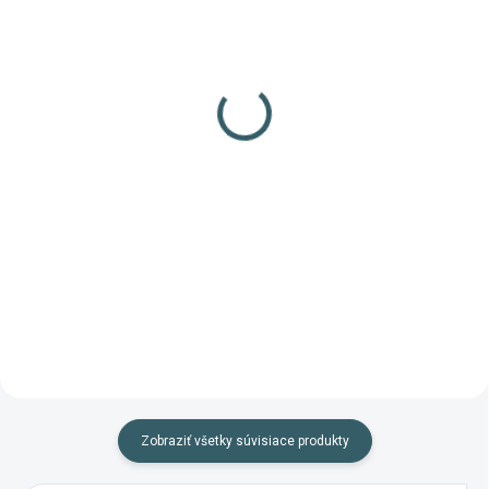
✅ SKLADOM
✅ SKLADOM
(>100 KS)
(13 KS)
Diabolo Gamo Pro
Diabolo Gamo Raptor
Magnum Penetration
100ks cal.4,5mm
250ks cal.4,5m
14,30 €
3,67 €
Do košíka
Do košíka
Pozlátené diabolky s vysokým
výkonom od španielskej
Diabolky španielskej výroby
spoločnosti Gamo.
vhodné najmä na hobby streľbu.
Zobraziť všetky súvisiace produkty