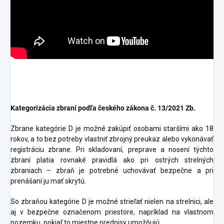
Kategorizácia zbraní podľa českého zákona č. 13/2021 Zb.
Zbrane kategórie D je možné zakúpiť osobami staršími ako 18
rokov, a to bez potreby vlastniť zbrojný preukaz alebo vykonávať
registráciu zbrane. Pri skladovaní, preprave a nosení týchto
zbraní platia rovnaké pravidlá ako pri ostrých strelných
zbraniach – zbraň je potrebné uchovávať bezpečne a pri
prenášaní ju mať skrytú.
So zbraňou kategórie D je možné strieľať nielen na strelnici, ale
aj v bezpečne označenom priestore, napríklad na vlastnom
pozemku, pokiaľ to miestne predpisy umožňujú.