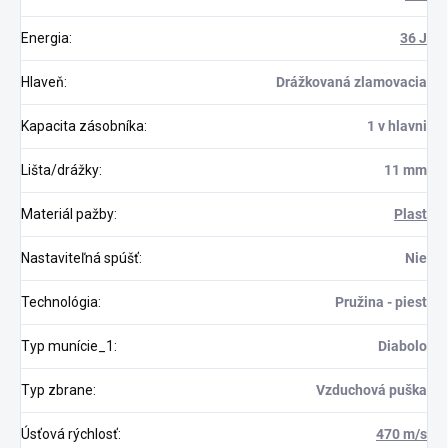
Energia
:
36 J
Hlaveň
:
Drážkovaná zlamovacia
Kapacita zásobníka
:
1 v hlavni
Lišta/drážky
:
11 mm
Materiál pažby
:
Plast
Nastaviteľná spúšť
:
Nie
Technológia
:
Pružina - piest
Typ munície_1
:
Diabolo
Typ zbrane
:
Vzduchová puška
Úsťová rýchlosť
:
470 m/s